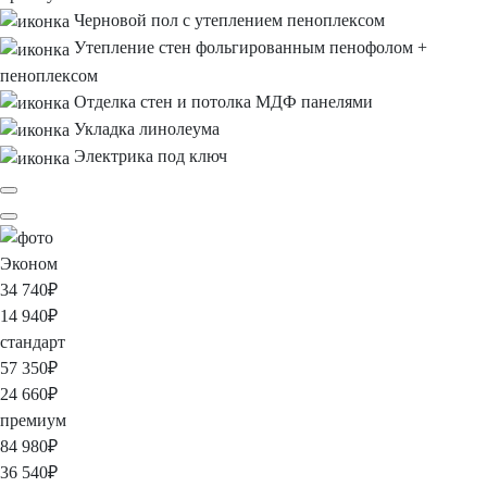
Черновой пол
с утеплением пеноплексом
Утепление стен
фольгированным пенофолом +
пеноплексом
Отделка стен и потолка
МДФ панелями
Укладка
линолеума
Электрика под ключ
Эконом
34 740
₽
14 940
₽
стандарт
57 350
₽
24 660
₽
премиум
84 980
₽
36 540
₽